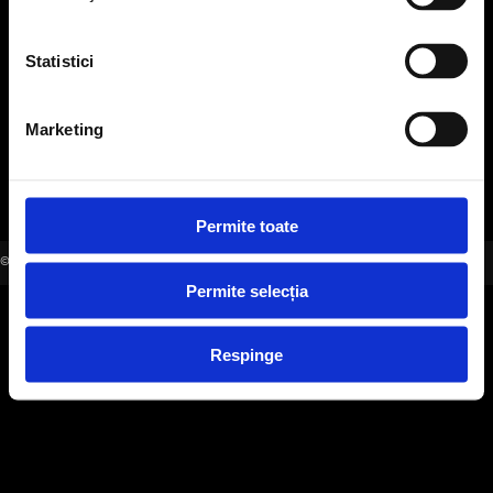
office@evensys.ro
Statistici
SOCIAL MEDIA
Marketing
Permite toate
©2006-2026 EVENSYS |
WWW.EVENSYS.RO
Permite selecția
Respinge