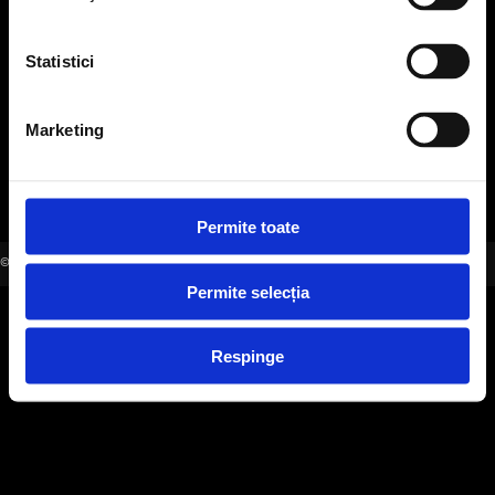
office@evensys.ro
Statistici
SOCIAL MEDIA
Marketing
Permite toate
©2006-2026 EVENSYS |
WWW.EVENSYS.RO
Permite selecția
Respinge