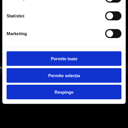
office@evensys.ro
Statistici
SOCIAL MEDIA
Marketing
Permite toate
©2006-2026 EVENSYS |
WWW.EVENSYS.RO
Permite selecția
Respinge