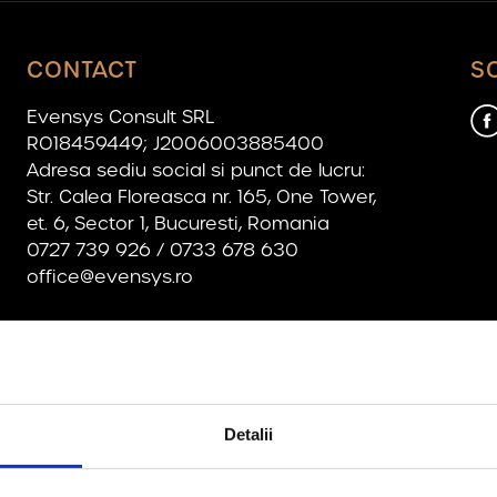
CONTACT
S
Evensys Consult SRL
RO18459449; J2006003885400
Adresa sediu social si punct de lucru:
Str. Calea Floreasca nr. 165, One Tower,
et. 6, Sector 1, Bucuresti, Romania
0727 739 926 / 0733 678 630
office@evensys.ro
Detalii