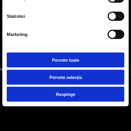
office@evensys.ro
Statistici
SOCIAL MEDIA
Marketing
Permite toate
©2006-2026 EVENSYS |
WWW.EVENSYS.RO
Permite selecția
Respinge